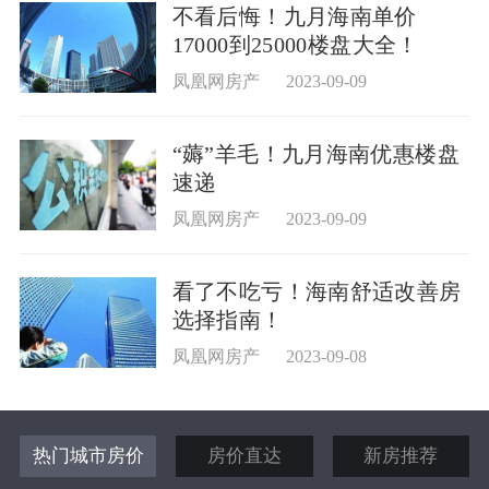
不看后悔！九月海南单价
17000到25000楼盘大全！
凤凰网房产
2023-09-09
“薅”羊毛！九月海南优惠楼盘
速递
凤凰网房产
2023-09-09
看了不吃亏！海南舒适改善房
选择指南！
凤凰网房产
2023-09-08
热门城市房价
房价直达
新房推荐