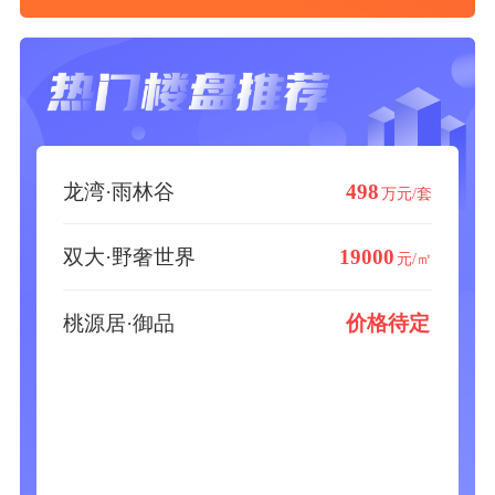
龙湾·雨林谷
498
万元/套
双大·野奢世界
19000
元/㎡
桃源居·御品
价格待定