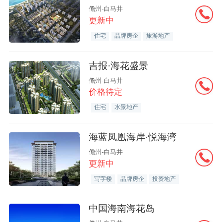
儋州-白马井
更新中
住宅
品牌房企
旅游地产
吉报·海花盛景
儋州-白马井
价格待定
住宅
水景地产
海蓝凤凰海岸·悦海湾
儋州-白马井
更新中
写字楼
品牌房企
投资地产
中国海南海花岛