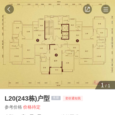
1
/
1
L20(243栋)户型
售罄
变价通知我
参考价格
价格待定