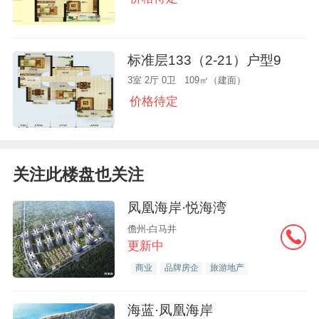
标准层133（2-21）户型9
3室 2厅 0卫 109㎡（建面）
价格待定
关注此楼盘也关注
凤凰海岸·悦海湾
儋州-白马井
更新中
商业
品牌房企
旅游地产
海蓝·凤凰海岸