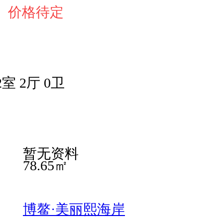
价格待定
2室 2厅 0卫
暂无资料
78.65㎡
博鳌·美丽熙海岸