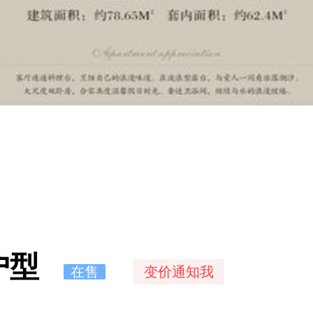
t户型
在售
变价通知我