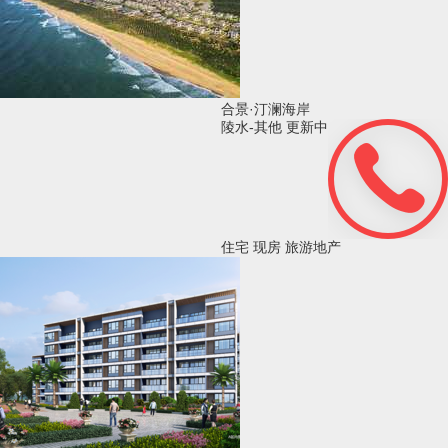
合景·汀澜海岸
陵水-其他
更新中
住宅
现房
旅游地产