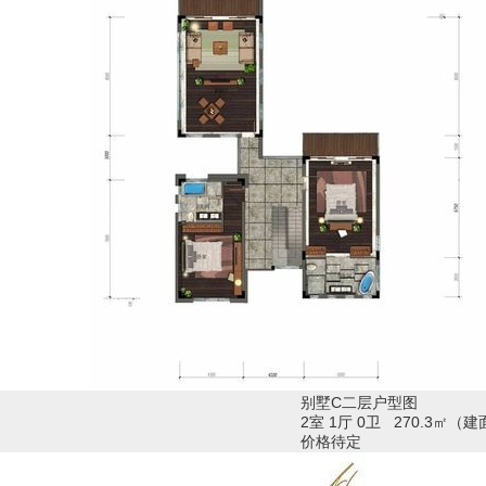
别墅C二层户型图
2室 1厅 0卫 270.3㎡（
价格待定