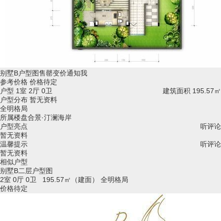
别墅B户型图
售罄
变价通知我
参考价格
价格待定
户型
1室 2厅 0卫
建筑面积
195.57㎡
户型分布
暂无资料
全明格局
所属楼盘
合景·汀澜海岸
户型亮点
听评论
暂无资料
温馨提示
听评论
暂无资料
相似户型
别墅B二层户型图
2室 0厅 0卫 195.57㎡（建面）
全明格局
价格待定