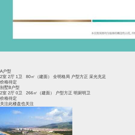
A户型
2室 2厅 1卫 80㎡（建面）
全明格局
户型方正
采光充足
价格待定
别墅B户型
2室 2厅 0卫 266㎡（建面）
户型方正
明厨明卫
价格待定
关注此楼盘也关注