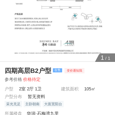
1
/
1
四期高层B2户型
在售
变价通知我
参考价格
价格待定
户型
2室 2厅 1卫
建筑面积
105㎡
户型分布
暂无资料
采光充足
主卧朝南
大面宽阳台
所属楼盘
华润·石梅湾九里