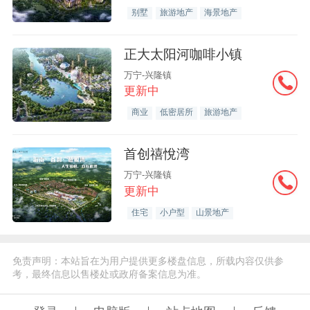
别墅
旅游地产
海景地产
正大太阳河咖啡小镇
万宁-兴隆镇
更新中
商业
低密居所
旅游地产
首创禧悅湾
万宁-兴隆镇
更新中
住宅
小户型
山景地产
免责声明：本站旨在为用户提供更多楼盘信息，所载内容仅供参
考，最终信息以售楼处或政府备案信息为准。