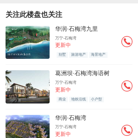
关注此楼盘也关注
华润·石梅湾九里
万宁-石梅湾
更新中
别墅
旅游地产
海景地产
葛洲坝·石梅湾海语树
万宁-石梅湾
更新中
商业
地铁沿线
小户型
华润·石梅湾
万宁-石梅湾
更新中