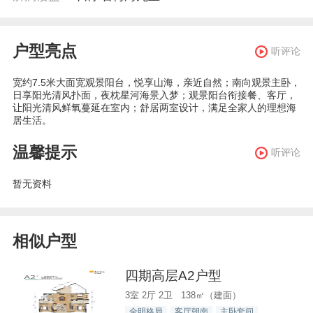
户型亮点
听评论
宽约7.5米大面宽观景阳台，悦享山海，亲近自然；南向观景主卧，
日享阳光清风扑面，夜枕星河海景入梦；观景阳台衔接餐、客厅，
让阳光清风鲜氧蔓延在室内；舒居两室设计，满足全家人的理想海
居生活。
温馨提示
听评论
暂无资料
相似户型
四期高层A2户型
3室 2厅 2卫 138㎡（建面）
全明格局
客厅朝南
主卧套间