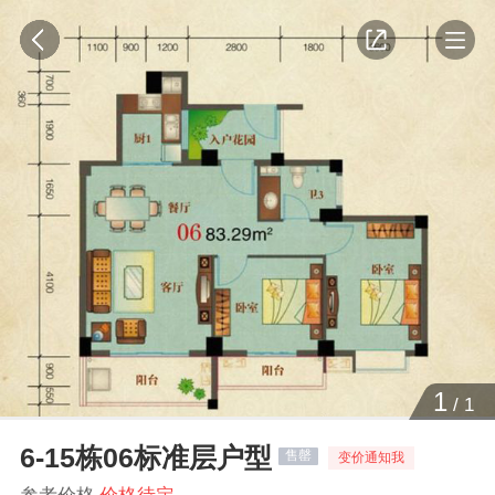
1
/
1
6-15栋06标准层户型
售罄
变价通知我