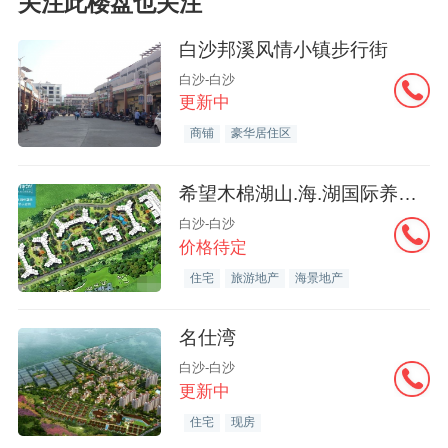
关注此楼盘也关注
白沙邦溪风情小镇步行街
白沙-白沙
更新中
商铺
豪华居住区
希望木棉湖山.海.湖国际养生度假区
白沙-白沙
价格待定
住宅
旅游地产
海景地产
名仕湾
白沙-白沙
更新中
住宅
现房