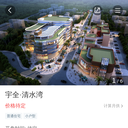
1
/
6
宇全·清水湾
价格待定
计算月供
普通住宅
小户型