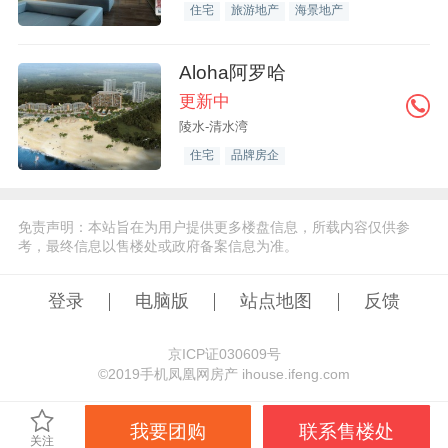
住宅
旅游地产
海景地产
Aloha阿罗哈
更新中
陵水-清水湾
住宅
品牌房企
免责声明：本站旨在为用户提供更多楼盘信息，所载内容仅供参
考，最终信息以售楼处或政府备案信息为准。
登录
电脑版
站点地图
反馈
京ICP证030609号
©️2019手机凤凰网房产 ihouse.ifeng.com
我要团购
联系售楼处
关注